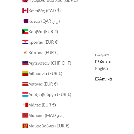
Ηνωμένο Βασίλειο (GBP £)
Καναδάς (CAD $)
Κατάρ (QAR ر.ق)
Κουβέιτ (EUR €)
Κροατία (EUR €)
Κύπρος (EUR €)
Ελληνικά
Γλώσσα
Λιχτενστάιν (CHF CHF)
English
Λιθουανία (EUR €)
Ελληνικά
Λετονία (EUR €)
Λουξεμβούργο (EUR €)
Μάλτα (EUR €)
Μαρόκο (MAD د.م.)
Μαυροβούνιο (EUR €)