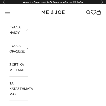
Μετάβαση στο περιεχόμενο
Δωρεάν Αποστολή & Αλλαγή σε όλη την Ελλάδα
Προηγούμενο
Επ
ME AND JOE
Μενού
Αναζήτηση
Καλάθ
ΓΥΑΛΙΑ
ΗΛΙΟΥ
ΓΥΑΛΙΑ
ΟΡΑΣΕΩΣ
ΣΧΕΤΙΚΑ
ΜΕ ΕΜΑΣ
ΤΑ
ΚΑΤΑΣΤΗΜΑΤΑ
ΜΑΣ