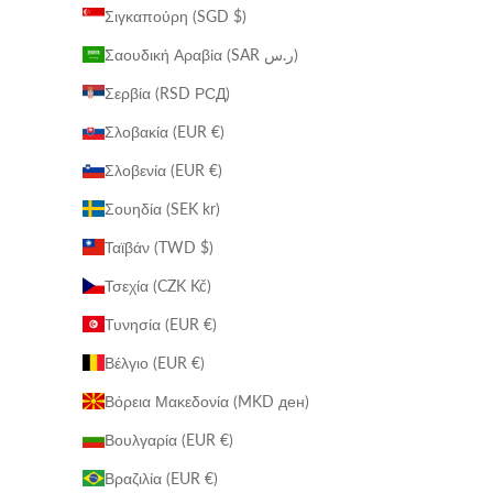
Σιγκαπούρη (SGD $)
Σαουδική Αραβία (SAR ر.س)
Σερβία (RSD РСД)
Σλοβακία (EUR €)
Σλοβενία (EUR €)
Σουηδία (SEK kr)
Ταϊβάν (TWD $)
Τσεχία (CZK Kč)
Τυνησία (EUR €)
Βέλγιο (EUR €)
Βόρεια Μακεδονία (MKD ден)
Βουλγαρία (EUR €)
Βραζιλία (EUR €)